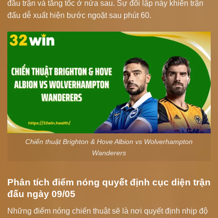
đầu trận và tăng tốc ở nửa sau. Sự đối lập này khiến trận
đấu dễ xuất hiện bước ngoặt sau phút 60.
Chiến thuật Brighton & Hove Albion vs Wolverhampton
Wanderers
Phân tích điểm nóng quyết định cục diện trận
đấu ngày 09/05
Những điểm nóng chiến thuật sẽ là nơi quyết định nhịp độ