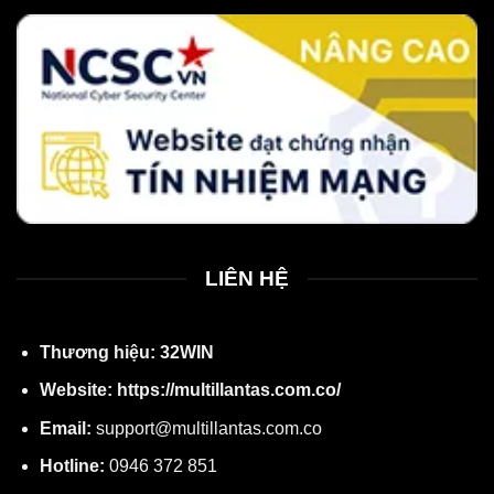
LIÊN HỆ
Thương hiệu:
32WIN
Website:
https://multillantas.com.co/
Email:
support@multillantas.com.co
Hotline:
0946 372 851