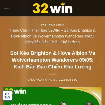
Bỏ
qua
nội
dung
THỂ THAO 32WIN
Trang Chủ
»
Thể Thao 32WIN
»
Soi Kèo Brighton &
Hove Albion Vs Wolverhampton Wanderers 09/05:
Kịch Bản Đảo Chiều Khó Lường
Soi Kèo Brighton & Hove Albion Vs
Wolverhampton Wanderers 09/05:
Kịch Bản Đảo Chiều Khó Lường
ĐĂNG VÀO
THÁNG 5 7, 2026
BỞI
SEO
07
Th5