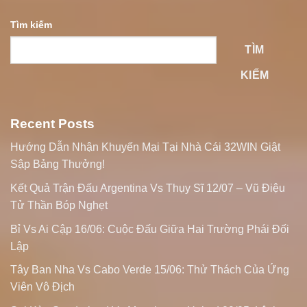
Tìm kiếm
TÌM
KIẾM
Recent Posts
Hướng Dẫn Nhận Khuyến Mại Tại Nhà Cái 32WIN Giật
Sập Bảng Thưởng!
Kết Quả Trận Đấu Argentina Vs Thụy Sĩ 12/07 – Vũ Điệu
Tử Thần Bóp Nghẹt
Bỉ Vs Ai Cập 16/06: Cuộc Đấu Giữa Hai Trường Phái Đối
Lập
Tây Ban Nha Vs Cabo Verde 15/06: Thử Thách Của Ứng
Viên Vô Địch