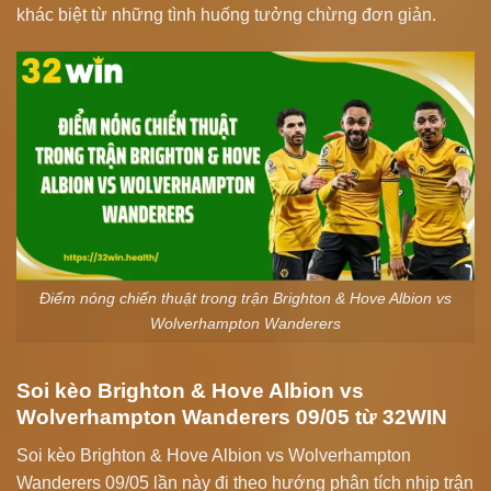
khác biệt từ những tình huống tưởng chừng đơn giản.
Điểm nóng chiến thuật trong trận Brighton & Hove Albion vs
Wolverhampton Wanderers
Soi kèo Brighton & Hove Albion vs
Wolverhampton Wanderers 09/05 từ 32WIN
Soi kèo Brighton & Hove Albion vs Wolverhampton
Wanderers 09/05 lần này đi theo hướng phân tích nhịp trận