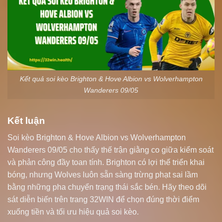
Kết quả soi kèo Brighton & Hove Albion vs Wolverhampton
Wanderers 09/05
Kết luận
Soi kèo Brighton & Hove Albion vs Wolverhampton
Wanderers 09/05 cho thấy thế trận giằng co giữa kiểm soát
và phản công đầy toan tính. Brighton có lợi thế triển khai
bóng, nhưng Wolves luôn sẵn sàng trừng phạt sai lầm
bằng những pha chuyển trạng thái sắc bén. Hãy theo dõi
sát diễn biến trên trang 32WIN để chọn đúng thời điểm
xuống tiền và tối ưu hiệu quả soi kèo.